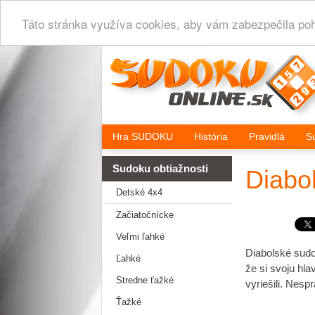
Táto stránka využíva cookies, aby vám zabezpečila poho
Hra SUDOKU
História
Pravidlá
S
Sudoku obtiažnosti
Diabo
Detské 4x4
Začiatočnícke
Veľmi ľahké
Diabolské sudo
Ľahké
že si svoju hlav
Stredne ťažké
vyriešili. Nesp
Ťažké