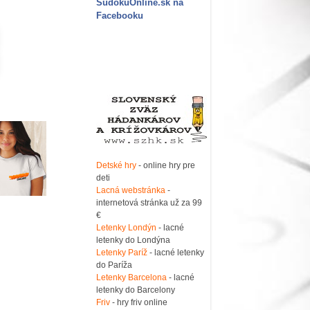
SudokuOnline.sk na
Facebooku
Detské hry
- online hry pre
deti
Lacná webstránka
-
internetová stránka už za 99
€
Letenky Londýn
- lacné
letenky do Londýna
Letenky Paríž
- lacné letenky
do Paríža
Letenky Barcelona
- lacné
letenky do Barcelony
Friv
- hry friv online