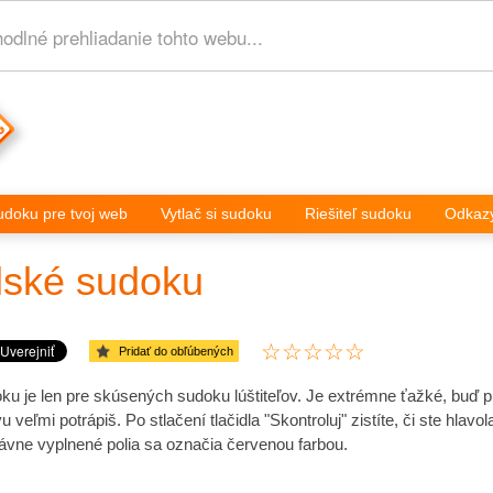
dlné prehliadanie tohto webu...
udoku pre tvoj web
Vytlač si sudoku
Riešiteľ sudoku
Odkaz
lské sudoku
Pridať do obľúbených
ku je len pre skúsených sudoku lúštiteľov. Je extrémne ťažké, buď pr
u veľmi potrápiš. Po stlačení tlačidla "Skontroluj" zistíte, či ste hlav
rávne vyplnené polia sa označia červenou farbou.