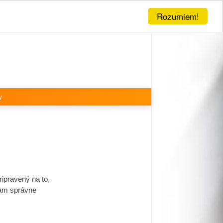
Rozumiem!
y
ipravený na to,
olam správne