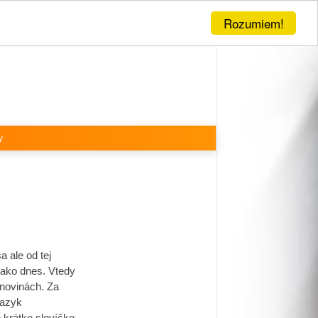
Rozumiem!
y
 ale od tej
ť ako dnes. Vtedy
 novinách. Za
jazyk
 krátke slovíčko