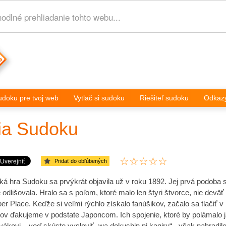
dlné prehliadanie tohto webu...
udoku pre tvoj web
Vytlač si sudoku
Riešiteľ sudoku
Odkaz
ria Sudoku
Pridať do obľúbených
á hra Sudoku sa prvýkrát objavila už v roku 1892. Jej prvá podoba sa
odlišovala. Hralo sa s poľom, ktoré malo len štyri štvorce, nie devä
r Place. Keďže si veľmi rýchlo získalo fanúšikov, začalo sa tlačiť v
ázov ďakujeme v podstate Japoncom. Ich spojenie, ktoré by polámalo 
ákovi – veď skúste vysloviť „wa dokushin ni kagiru“ - však nahradilo