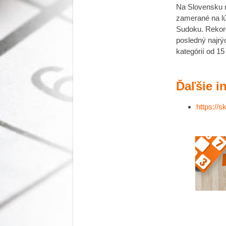
Na Slovensk
zamerané na lú
Sudoku. Rekord 
posledný najrý
kategórií od 15
Ďaľšie i
https://s