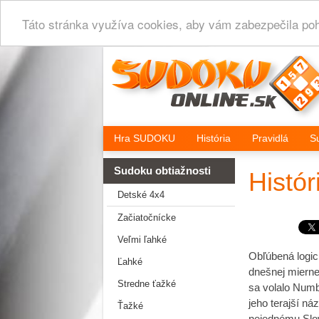
Táto stránka využíva cookies, aby vám zabezpečila poho
Hra SUDOKU
História
Pravidlá
S
Sudoku obtiažnosti
Histó
Detské 4x4
Začiatočnícke
Veľmi ľahké
Obľúbená logick
Ľahké
dnešnej mierne 
Stredne ťažké
sa volalo Numbe
jeho terajší n
Ťažké
nejednému Slov