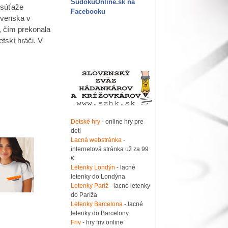
SudokuOnline.sk na
 súťaže
Facebooku
ovenska v
, čím prekonala
tskí hráči. V
Detské hry
- online hry pre
deti
Lacná webstránka
-
internetová stránka už za 99
€
Letenky Londýn
- lacné
letenky do Londýna
Letenky Paríž
- lacné letenky
do Paríža
Letenky Barcelona
- lacné
letenky do Barcelony
Friv
- hry friv online