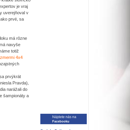
xpertov je vraj
y uverejňoval v
 ako prvé, sa
udoku má rôzne
a má navyše
máme totiž
ozmermi 4x4
ozajstných
sa prvýkrát
niesla Pravda),
dia narážali do
zne šampionáty a
Nájdete nás na
Facebooku