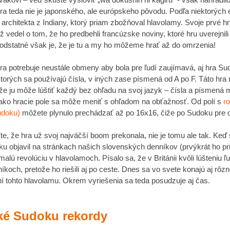
a teda nie je japonského, ale európskeho pôvodu. Podľa niektorých e
architekta z Indiany, ktorý priam zbožňoval hlavolamy. Svoje prvé hr
ž vedel o tom, že ho predbehli francúzske noviny, ktoré hru uverejnili
dstatné však je, že je tu a my ho môžeme hrať až do omrzenia!
a potrebuje neustále obmeny aby bola pre ľudí zaujímavá, aj hra S
ektorých sa používajú čísla, v iných zase písmená od A po F. Táto hr
že ju môže lúštiť každý bez ohľadu na svoj jazyk – čísla a písmená 
ko hracie pole sa môže meniť s ohľadom na obťažnosť. Od polí s
r
udoku)
môžete plynulo prechádzať až po 16x16, čiže po Sudoku pre 
e, že hra už svoj najväčší boom prekonala, nie je tomu ale tak. Keď 
u objavil na stránkach našich slovenských denníkov (prvýkrát ho pri
alú revolúciu v hlavolamoch. Písalo sa, že v Británii kvôli lúšteniu ľu
íkoch, pretože ho riešili aj po ceste. Dnes sa vo svete konajú aj rô
ní tohto hlavolamu. Okrem vyriešenia sa teda posudzuje aj čas.
ké Sudoku rekordy