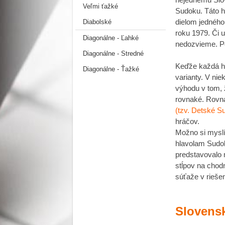
Veľmi ťažké
Sudoku. Táto hr
dielom jedného 
Diabolské
roku 1979. Či u
Diagonálne - Ľahké
nedozvieme. Po
Diagonálne - Stredné
Keďže každá hr
Diagonálne - Ťažké
varianty. V ni
výhodu v tom, 
rovnaké. Rovna
(tzv. Detské S
hráčov.
Možno si myslít
hlavolam Sudok
predstavovalo m
stĺpov na chodn
súťaže v rieše
Slovens