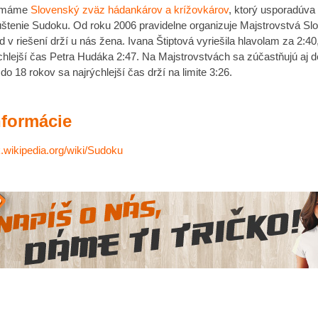
u máme
Slovenský zväz hádankárov a krížovkárov
, ktorý usporadúva
štenie Sudoku. Od roku 2006 pravidelne organizuje Majstrovstvá Sl
v riešení drží u nás žena. Ivana Štiptová vyriešila hlavolam za 2:40
chlejší čas Petra Hudáka 2:47. Na Majstrovstvách sa zúčastňujú aj de
 do 18 rokov sa najrýchlejší čas drží na limite 3:26.
nformácie
k.wikipedia.org/wiki/Sudoku