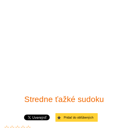
Vytlač si sudoku
Ľahké
Riešiteľ sudoku
Stredne ťažké
Odkazy
Ťažké
Veľmi ťažké
Diabolské
Diagonálne - Ľahké
Diagonálne - Stredné
Stredne ťažké sudoku
Diagonálne - Ťažké
Pridať do obľúbených