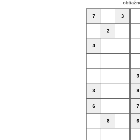
obtiažn
7
3
2
4
3
3
8
6
7
8
6